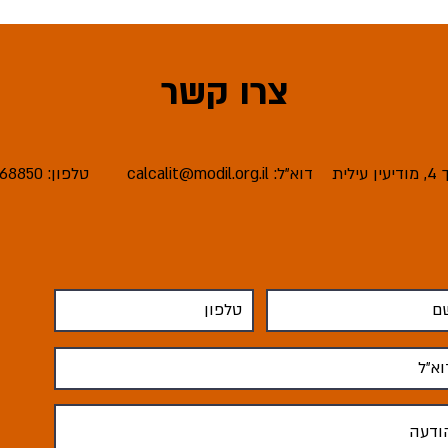
צרו קשר
ית
דוא"ל:
calcalit@modil.org.il
טלפון: 08-6668850