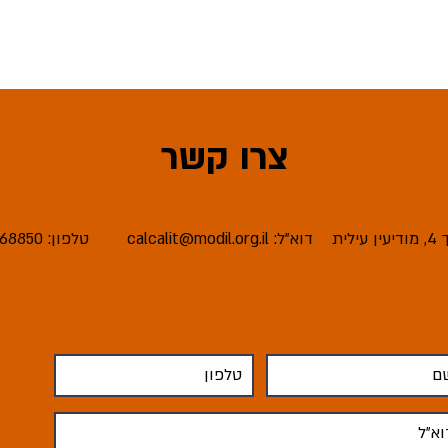
צרו קשר
ית
דוא"ל:
calcalit@modil.org.il
טלפון: 08-6668850