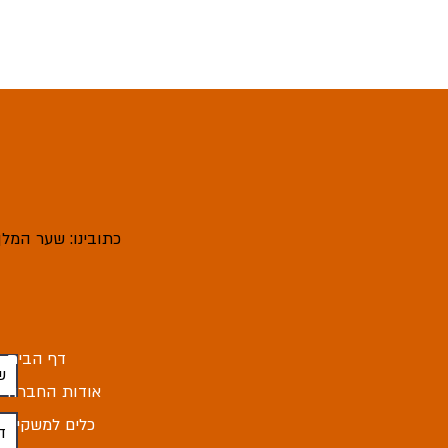
כתובינו: שער המלך 4, מודיעין עיל
דף הבית
אודות החברה
כלים למשקיע